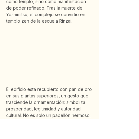
como templo, sino como manifestación 
de poder refinado. Tras la muerte de 
Yoshimitsu, el complejo se convirtió en 
templo zen de la escuela Rinzai.
El edificio está recubierto con pan de oro 
en sus plantas superiores, un gesto que 
trasciende la ornamentación: simboliza 
prosperidad, legitimidad y autoridad 
cultural. No es solo un pabellón hermoso; 
es la afirmación visual de que el nuevo 
poder militar dominaba también el 
lenguaje estético de la corte.