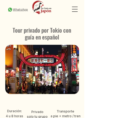
WhatsApp
Tour privado por Tokio con
guía en español
Duración:
Transporte
Privado
4 u 8 horas
a pie + metro / tren
solo tu grupo